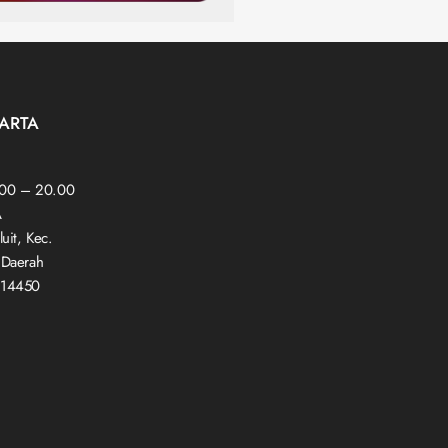
KARTA
.00 – 20.00
A
luit, Kec.
, Daerah
a 14450